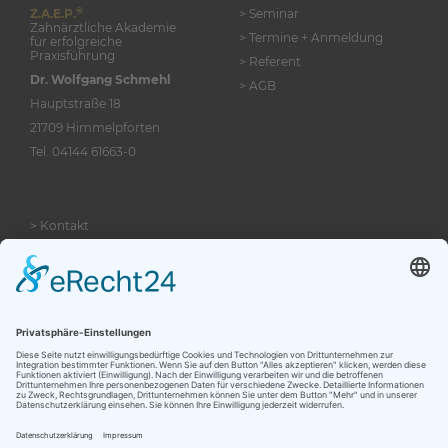
®
Z.A.E.P.
> Seminar
Zahnärztliche Akademie
> Termine + Anmeldung
für erfolgreiche
Praxisführung
> Referent
Dr. Wolfgang Schmehl
> AGB
Hauptstraße 18
21709 Himmelpforten
Tel.
04144 61663-0
> Kontakt
> Impressum
> Datenschutz
Mitglieder-Bereich
Für Seminarteilnehmer & Coaching-Klienten