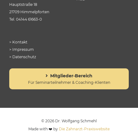
Hauptstraße 18
21709 Himmelpforten
Tel.
04144 61663-0
> Kontakt
> Impressum
> Datenschutz
Mitglieder-Bereich
Für Seminarteilnehmer & Coaching-Klienten
© 2026 Dr. Wolfgang Schmehl
Made with ❤️ by
Die Zahnarzt-Praxiswebsite