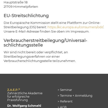
Hauptstraße 18
21709 Himmelpforten
EU-Streitschlichtung
Die Europäische Kommission stellt eine Plattform zur Online-
Streitbeilegung (OS) bereit:
https://ec.europa.eu/consumers/odr/
.
Unsere E-Mail-Adresse finden Sie oben im Impressum.
Verbraucher­streit­beilegung/Universal­
schlichtungs­stelle
Wir sind nicht bereit oder verpflichtet, an
Streitbeilegungsverfahren vor einer
Verbraucherschlichtungsstelle teilzunehmen.
®
Z.A.E.P.
> Seminar
Zahnärztliche Akademie
> Termine + Anmeldung
für erfolgreiche
Praxisführung
> Referent
Dr. Wolfgang Schmehl
> AGB